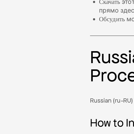
Скачать
это
прямо здес
Обсудить
мо
Russi
Proc
Russian (ru-RU) 
How to I