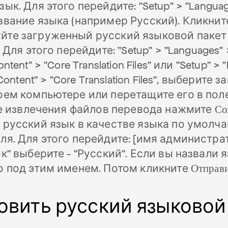
ык. Для этого перейдите: "Setup" > "Languag
звание языка (например Русский). Кликни
те загруженный русский языковой пакет 
. Для этого перейдите: "Setup" > "Languages
ntent" > "Core Translation Files" или "Setup" >
"Content" > "Core Translation Files", выберите
оем компьютере или перетащите его в поле "
сле извлечения файлов перевода нажмите
Со
 русский язык в качестве языка по умолч
ля. Для этого перейдите: [имя администрат
ык" выберите - "Русский". Если вы назвали 
о под этим именем. Потом кликните
Отправ
овить русский языковой