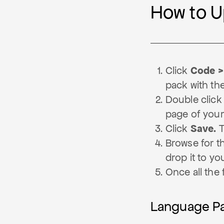
How to U
Click
Code >
pack with the 
Double click 
page of your
Click
Save.
T
Browse for t
drop it to y
Once all the 
Language P