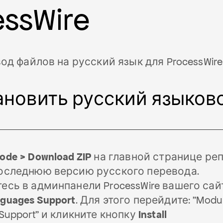
essWire
д файлов на русский язык для ProcessWire 
ановить русский языков
ode > Download ZIP
на главной странице ре
последнюю версию русского перевода.
есь в админпанели ProcessWire вашего сай
guages Support
. Для этого перейдите: "Modules
 Support" и кликните кнопку
Install