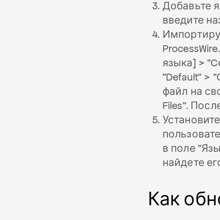
Добавьте яз
введите на
Импортируй
ProcessWire
языка] > "Co
"Default" > 
файл на св
Files". По
Установите
пользовате
в поле "Яз
найдете ег
Как обн