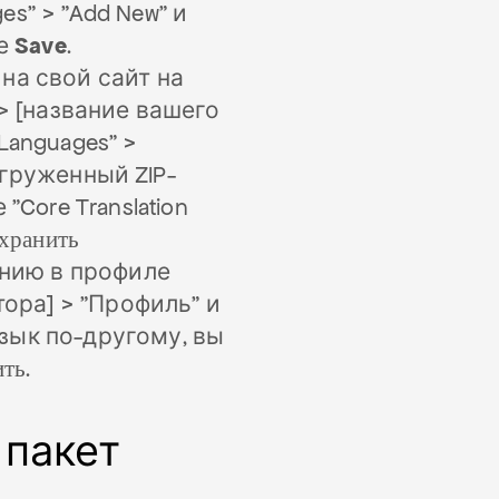
es" > "Add New" и
те
Save
.
на свой сайт на
" > [название вашего
 "Languages" >
 загруженный ZIP-
Core Translation
хранить
анию в профиле
ора] > "Профиль" и
язык по-другому, вы
ить
.
 пакет