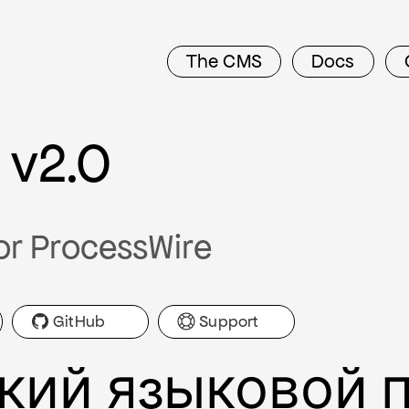
The CMS
Docs
 v2.0
or ProcessWire
GitHub
Support
кий языковой п