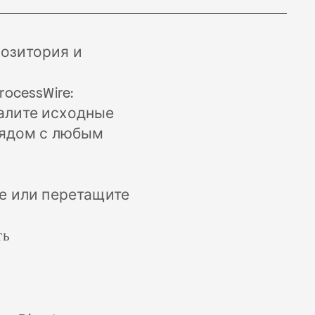
позитория и
ocessWire:
далите исходные
рядом с любым
е или перетащите
ть