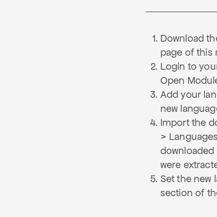
Download th
page of this 
Login to you
Open Module
Add your la
new language
Import the d
> Languages 
downloaded ZI
were extract
Set the new l
section of t