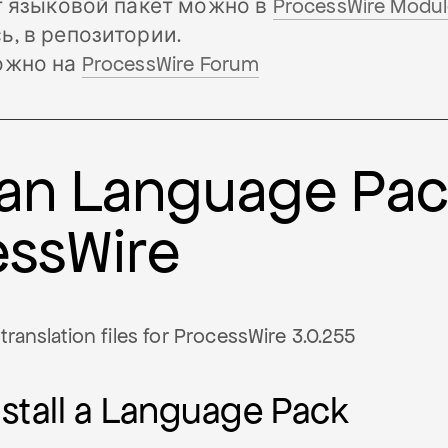
т языковой пакет можно в
ProcessWire Modul
ь, в репозитории.
жно на
ProcessWire Forum
an Language Pac
essWire
translation files for ProcessWire 3.0.255
nstall a Language Pack