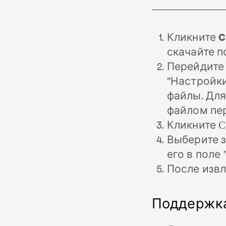
Кликните
C
скачайте 
Перейдите 
"Настройки
файлы. Для
файлом пе
Кликните
С
Выберите з
его в поле "
После изв
Поддержка