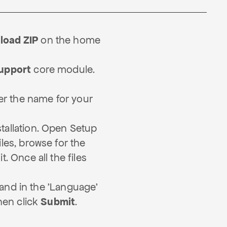
load ZIP
on the home
upport
core module.
l
r the name for your
tallation. Open Setup
les, browse for the
. Once all the files
 and in the 'Language'
hen click
Submit
.