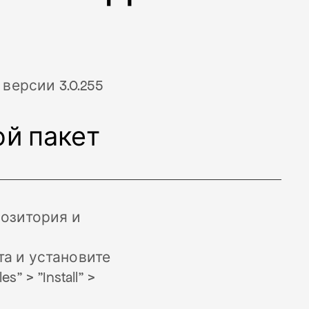
версии 3.0.255
ой пакет
позитория и
та и установите
" > "Install" >