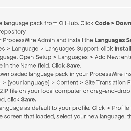
e language pack from GitHub. Click
Code > Down
repository.
r ProcessWire Admin and install the
Languages S
s > Language > Languages Support: click
Instal
nguage. Open Setup > Languages > Add New: ente
 in the Name field. Click
Save
.
ownloaded language pack in your ProcessWire ins
> [your language] > Content > Site Translation Fi
P file on your local computer or drag-and-drop it
ed, click
Save.
anguage as default to your profile. Click > Profile
he screen that loaded, select your new language, t