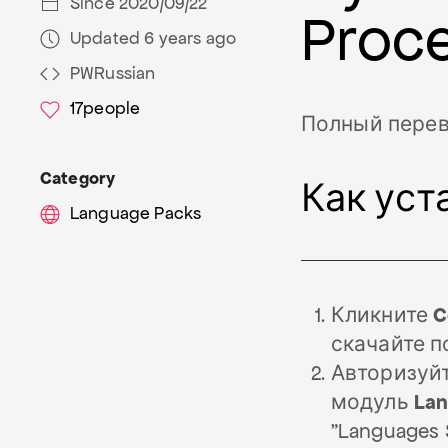
Since 2020/09/22
Proc
Updated 6 years ago
PWRussian
17
people
Полный перево
Category
Как уст
Language Packs
Кликните
C
скачайте 
Авторизуйт
модуль
Lan
"Languages